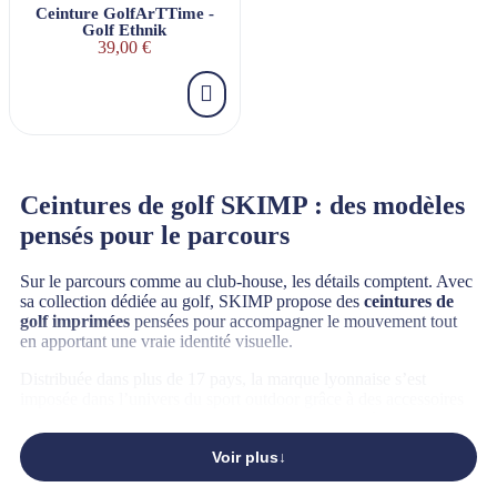
Ceinture GolfArTTime -
Golf Ethnik
39,00 €
Ceintures de golf SKIMP : des modèles
pensés pour le parcours
Sur le parcours comme au club-house, les détails comptent. Avec
sa collection dédiée au golf, SKIMP propose des
ceintures de
golf imprimées
pensées pour accompagner le mouvement tout
en apportant une vraie identité visuelle.
Distribuée dans plus de 17 pays, la marque lyonnaise s’est
imposée dans l’univers du sport outdoor grâce à des accessoires
techniques, confortables et durables, capables de répondre aux
contraintes du jeu sans sacrifier le style.
Voir plus
Des ceintures de golf au design original