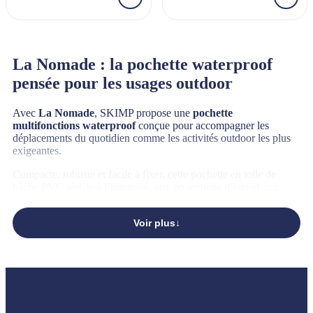
La Nomade : la pochette waterproof
pensée pour les usages outdoor
Avec
La Nomade
, SKIMP propose une
pochette
multifonctions waterproof
conçue pour accompagner les
déplacements du quotidien comme les activités outdoor les plus
exigeantes.
Compacte, robuste et facile à fixer, cette pochette en toile de
bâche PVC résiste à l’humidité, aux projections d’eau et aux
conditions difficiles sans compromettre l’organisation intérieure.
Pensée pour les profils actifs, elle combine praticité, résistance et
Voir plus
modularité dans un format facile à transporter partout.
Une pochette pensée dans les moindres
détails