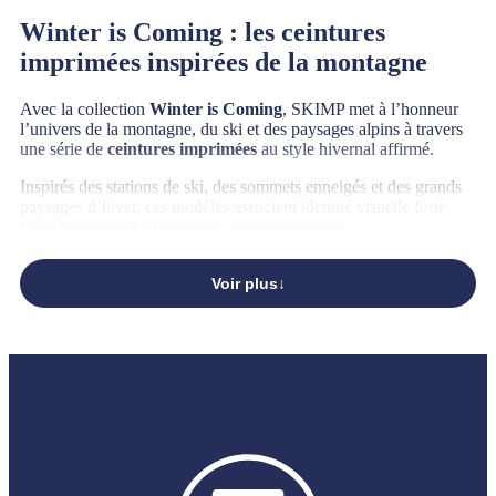
Winter is Coming : les ceintures
imprimées inspirées de la montagne
Avec la collection
Winter is Coming
, SKIMP met à l’honneur
l’univers de la montagne, du ski et des paysages alpins à travers
une série de
ceintures imprimées
au style hivernal affirmé.
Inspirés des stations de ski, des sommets enneigés et des grands
paysages d’hiver, ces modèles associent identité visuelle forte,
fabrication locale et approche plus responsable.
Déjà bien implantée dans l’univers du ski, la marque lyonnaise
équipe de nombreuses écoles de ski, pisteurs et professionnels de
Voir plus
la montagne. Cette collection prolonge naturellement cet ancrage
outdoor et alpin.
Des ceintures aux motifs montagne et
ski
La collection Winter is Coming regroupe plusieurs univers
graphiques inspirés directement de la montagne et de l’hiver.