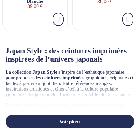
Blanche
39,00 €
39,00 €
Japan Style : des ceintures imprimées
inspirées de l’univers japonais
La collection
Japan Style
s’inspire de l’esthétique japonaise
pour proposer des
ceintures imprimées
graphiques, originales et
faciles à porter au quotidien. Entre références mangas,
inspirations artistiques et clins d’œil à la culture populaire
japonaise, chaque modèle affirme une véritable identité visuelle.
Pensées comme des accessoires capables de transformer une
tenue sans en faire trop, ces
ceintures motif japonais
s’intègrent
facilement dans un look casual, streetwear ou plus minimaliste.
Voir plus
Des motifs japonais forts et
immédiatement reconnaissables