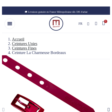
Skip to main content
🚚 Livraison gratuite en France Métropolitaine dès 59€ d'achat
FR
Accueil
Ceintures Unies
Ceintures Fines
Ceinture La Charmeuse Bordeaux