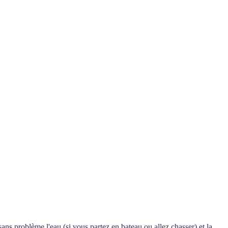
ans problème l'eau (si vous partez en bateau ou allez chasser) et la