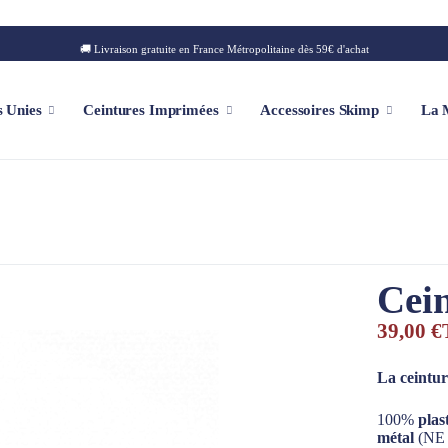
🚚 Livraison gratuite en France Métropolitaine dès 59€ d'achat
s Unies
Ceintures Imprimées
Accessoires Skimp
La 
Casquette Personnalisable
Patch
Cei
Collection Iconique
Collection Montagne
39,00 €
Collection Golf
Collection Summer
La ceintu
Collection Square
100%
plas
métal
(NE