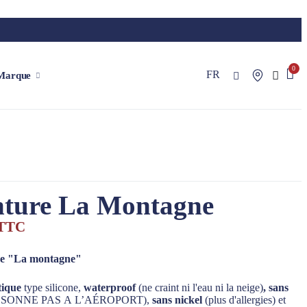
FR
Marque
nture La Montagne
TTC
re "La montagne"
tique
type silicone,
waterproof
(ne craint ni l'eau ni la neige)
, sans
 SONNE PAS A L’AÉROPORT),
sans nickel
(plus d'allergies) et