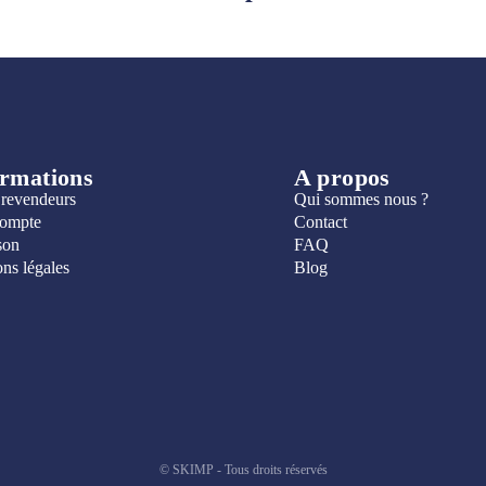
ormations
A propos
 revendeurs
Qui sommes nous ?
ompte
Contact
son
FAQ
ns légales
Blog
© SKIMP - Tous droits réservés