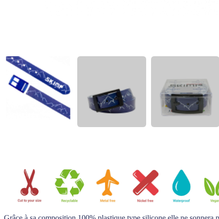
Grâce à sa composition 100% plastique type silicone elle ne sonnera pas