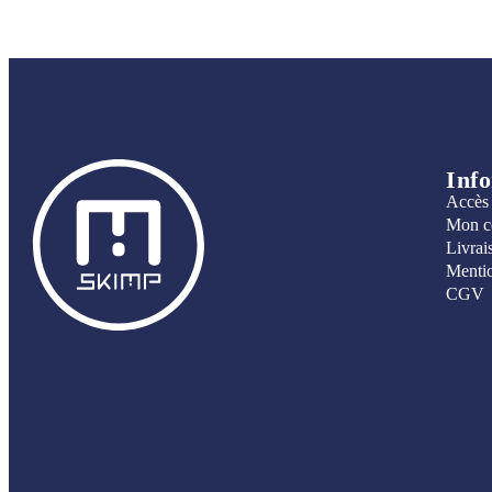
Inf
Accès
Mon c
Livrai
Mentio
CGV