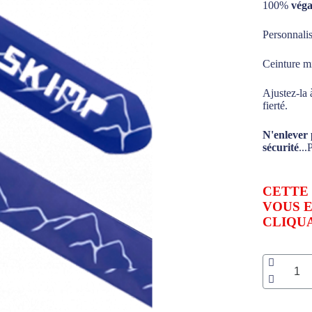
100%
véga
Personnalis
Ceinture m
Ajustez-la 
fierté.
N'enlever 
sécurité
..
CETTE 
VOUS 
CLIQU