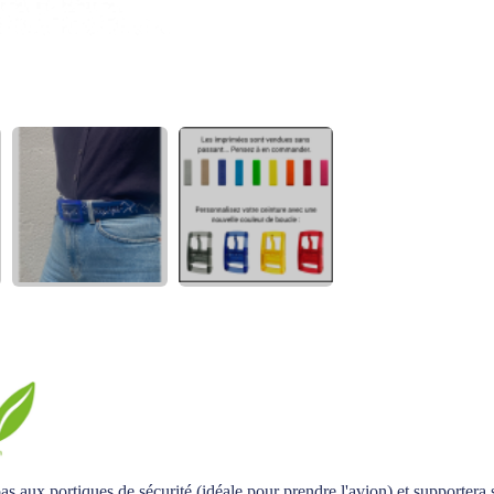
 aux portiques de sécurité (idéale pour prendre l'avion) et supportera s