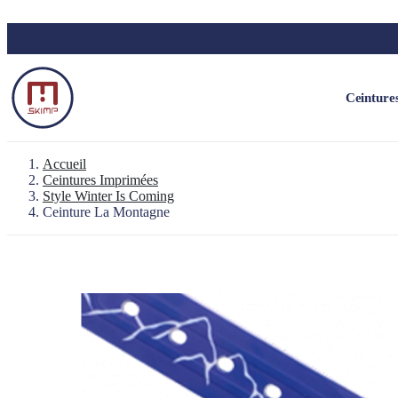
Skip to main content
Ceinture
Accueil
Ceintures Imprimées
Style Winter Is Coming
Ceinture La Montagne
Sac à dos le Baroudeur
Pochette 100% étanche