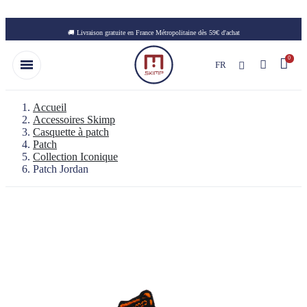
Skip to main content
🚚 Livraison gratuite en France Métropolitaine dès 59€ d'achat
FR
Accueil
Accessoires Skimp
Casquette à patch
Patch
Collection Iconique
Patch Jordan