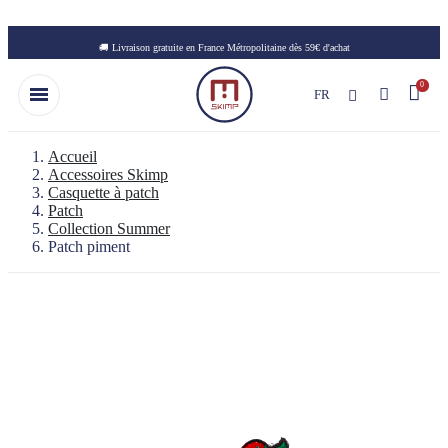
Skip to main content
🚚 Livraison gratuite en France Métropolitaine dès 59€ d'achat
FR
Accueil
Accessoires Skimp
Casquette à patch
Patch
Collection Summer
Patch piment