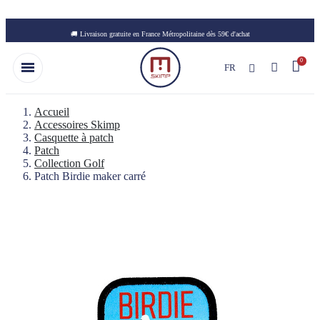
Skip to main content
🚚 Livraison gratuite en France Métropolitaine dès 59€ d'achat
FR
Accueil
Accessoires Skimp
Casquette à patch
Patch
Collection Golf
Patch Birdie maker carré