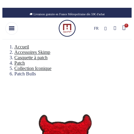
Skip to main content
🚚 Livraison gratuite en France Métropolitaine dès 59€ d'achat
FR
Accueil
Accessoires Skimp
Casquette à patch
Patch
Collection Iconique
Patch Bulls