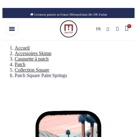
Skip to main content
🚚 Livraison gratuite en France Métropolitaine dès 59€ d'achat
FR
Accueil
Accessoires Skimp
Casquette à patch
Patch
Collection Square
Patch Square Palm Springs