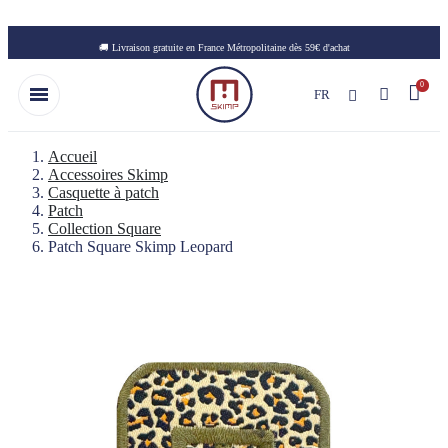
Skip to main content
🚚 Livraison gratuite en France Métropolitaine dès 59€ d'achat
FR
Accueil
Accessoires Skimp
Casquette à patch
Patch
Collection Square
Patch Square Skimp Leopard