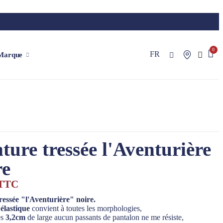
FR
Marque
ture tressée l'Aventurière
re
TTC
ressée "l'Aventurière" noire.
s
élastique
convient à toutes les morphologies,
es
3,2cm
de large aucun passants de pantalon ne me résiste,