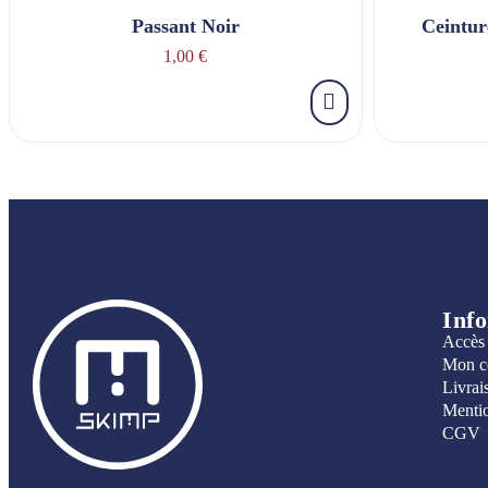
Passant Noir
Ceintur
1,00 €
Inf
Accès
Mon c
Livrai
Mentio
CGV