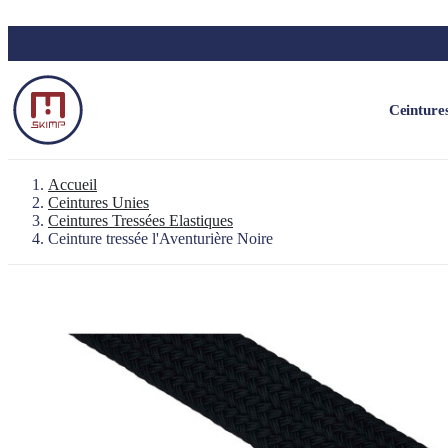
Skip to main content
Ceinture
Accueil
Ceintures Unies
Ceintures Tressées Elastiques
Ceinture tressée l'Aventurière Noire
Sac à dos le Baroudeur
Pochette 100% étanche