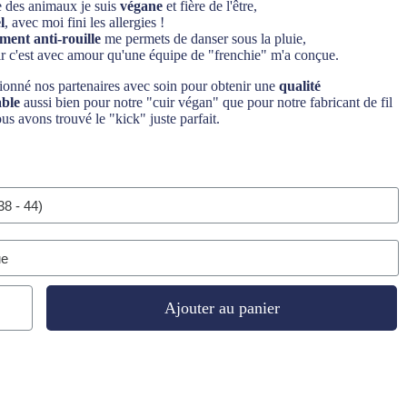
des animaux je suis
végane
et fière de l'être,
l
, avec moi fini les allergies !
ement anti-rouille
me permets de danser sous la pluie,
ir c'est avec amour qu'une équipe de "frenchie" m'a conçue.
ionné nos partenaires avec soin pour obtenir une
qualité
able
aussi bien pour notre "cuir végan" que pour notre fabricant de fil
us avons trouvé le "kick" juste parfait.
Ajouter au panier