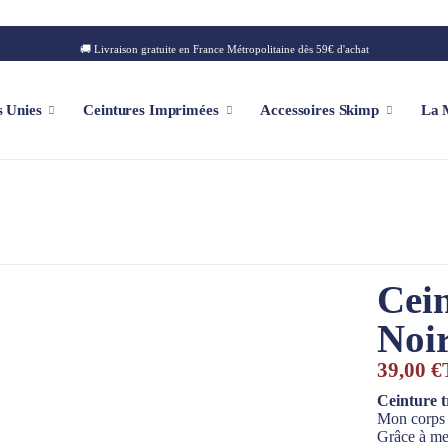
🚚 Livraison gratuite en France Métropolitaine dès 59€ d'achat
s Unies
Ceintures Imprimées
Accessoires Skimp
La 
Casquette Personnalisable
Patch
Cein
Collection Iconique
Collection Montagne
Noi
Collection Golf
39,00 €
Collection Summer
Collection Square
Ceinture t
Mon corp
Grâce à m